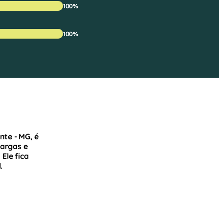
100%
100%
nte - MG, é
largas e
Ele fica
.